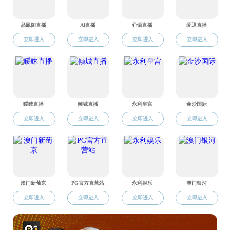
科研项目
类别
研究成果
1
2
3
4
5
6