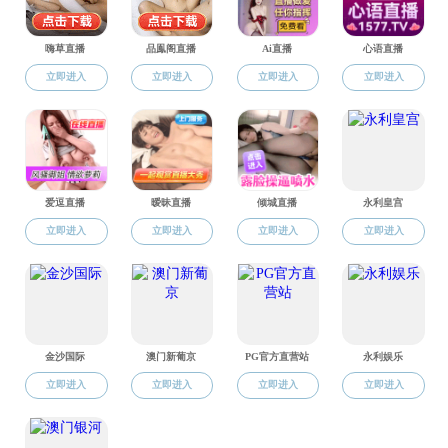
91探花简介
91探花 领导
院徽院训
机构设置
白建民 院党委书记(19
(点击量：
历任领导
第一任领导
第二任领导
第三任领导
第四任领导
第五任领导
叶常林 副
(点击量：