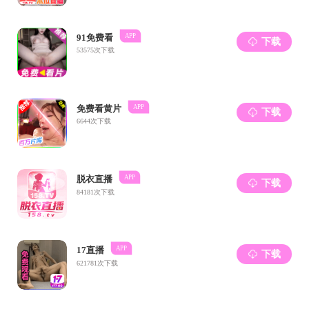
董祥龙重点
践，建议学弟学妹
味着你能获得导师
研究范式选择两
下心来研读本领
定性研究方法根基
提，在此基础上有
一方面推荐利用
目标期刊；另一方
率，强调务必事
申请攻读博士学位